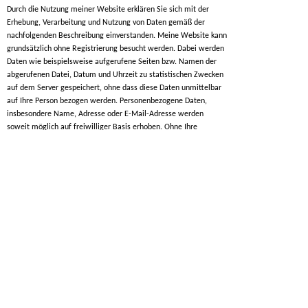
Durch die Nutzung meiner Website erklären Sie sich mit der
Erhebung, Verarbeitung und Nutzung von Daten gemäß der
nachfolgenden Beschreibung einverstanden. Meine Website kann
grundsätzlich ohne Registrierung besucht werden. Dabei werden
Daten wie beispielsweise aufgerufene Seiten bzw. Namen der
abgerufenen Datei, Datum und Uhrzeit zu statistischen Zwecken
auf dem Server gespeichert, ohne dass diese Daten unmittelbar
auf Ihre Person bezogen werden. Personenbezogene Daten,
insbesondere Name, Adresse oder E-Mail-Adresse werden
soweit möglich auf freiwilliger Basis erhoben. Ohne Ihre
Einwilligung erfolgt keine Weitergabe der Daten an Dritte.
Quelle:
Muster-Datenschutzerklärung von anwalt.de
Es werden keine Cookies uns sonstige Marketing-
Tools auf dieser Website verwendet!
LIEBE WEBSEITENOPTIMIERER!
Ich beabsichtige
nicht
, diese Homepage von
Dritten optimieren zu lassen. Deshalb bitte ich
Sie, von diesbezüglichen Angeboten
abzusehen.