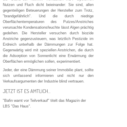
Nutzen und Fluch dicht beieinander: Sie sind, allen
gegenteiligen Beteuerungen der Hersteller zum Trotz,
"brandgefährlich". Und die durch niedrige
Oberflächentemperaturen des Putzes/Anstriches
verursachte Kondensationsfeuchte lässt Algen prächtig
gedeihen. Die Hersteller versuchen durch biozide
Anstriche gegenzusteuern, was letztlich Pestizide im
Erdreich unterhalb der Dämmungen zur Folge hat.
Gegenwärtig wird mit speziellen Anstrichen, die durch
die Adsorption von Sonnenlicht eine Erwärmung der
Oberflächen ermöglichen sollen, experimentiert.
Jeder, der eine Dämmung seiner Immobilie plant, sollte
sich umfassend informieren und nicht nur den
Verkaufsargumenten der Industrie blind vertrauen.
JETZT IST ES AMTLICH...
"Bafin warnt vor Teilverkauf" titelt das Magazin der
LBS "Das Haus".
Die Bundesanstalt für Finanzdienstleistungsaufsicht
(Bafin) warn vor der Gebührenfalle. Beispielsweise
kann ein Rentnerehepaar, das für sein Häuschen